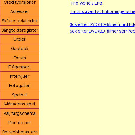
Creditversioner
The World's End
Tintins äventyr: Enhörningens h
Adresser
Skådespelarindex
Sök efter DVD/BD-filmer med E
Sångtextsregister
Sök efter DVD/BD-filmer som re
Ordlek
Gästbok
Forum
Frågesport
Intervjuer
Fotogalleri
Spelhall
Månadens spel
Välj färgschema
Donationer
Om webbmastern