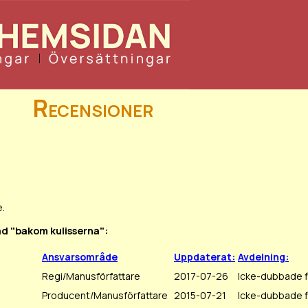
Recensioner
.
ad "bakom kulisserna":
Ansvarsområde
Uppdaterat:
Avdelning:
Regi/Manusförfattare
2017-07-26
Icke-dubbade f
Producent/Manusförfattare
2015-07-21
Icke-dubbade f