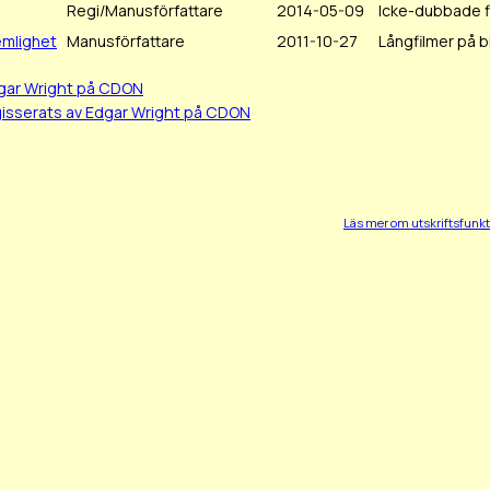
Regi/Manusförfattare
2014-05-09
Icke-dubbade f
emlighet
Manusförfattare
2011-10-27
Långfilmer på b
dgar Wright på CDON
gisserats av Edgar Wright på CDON
Läs mer om utskriftsfunk