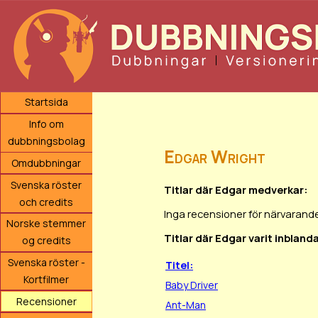
Startsida
Info om
dubbningsbolag
Edgar Wright
Omdubbningar
Svenska röster
Titlar där Edgar medverkar:
och credits
Inga recensioner för närvarande
Norske stemmer
Titlar där Edgar varit inbland
og credits
Svenska röster -
Titel:
Kortfilmer
Baby Driver
Recensioner
Ant-Man