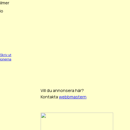
ilmer
io
Skriv ut
tionerna
Vill du annonsera här?
Kontakta
webbmastern