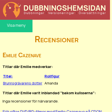
Visa meny
Recensioner
Emilie Cazenave
Titlar där Emilie medverkar:
Titel:
Rollfigur
Brunnsgrävarens dotter
Amanda
Titlar där Emilie varit inblandad "bakom kulisserna":
Inga recensioner för närvarande.
Sök efter DVD/BD-filmer med Emilie Cazenave på CDON