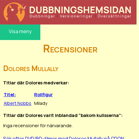
Visa meny
Recensioner
Dolores Mullally
Titlar där Dolores medverkar:
Titel:
Rollfigur
Albert Nobbs
Milady
Titlar där Dolores varit inblandad "bakom kulisserna":
Inga recensioner för närvarande.
Sök efter DVD/BD-filmer med Dolores Mullally på CDON