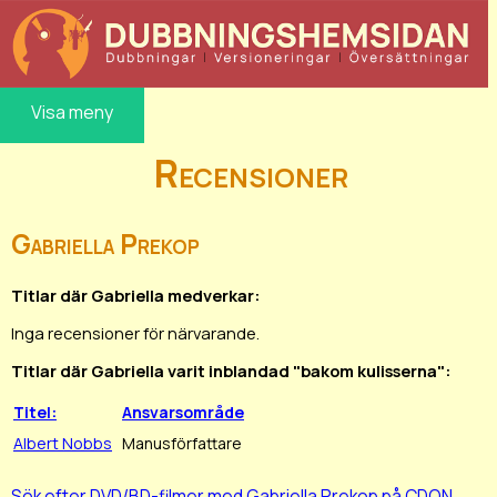
Visa meny
Recensioner
Gabriella Prekop
Titlar där Gabriella medverkar:
Inga recensioner för närvarande.
Titlar där Gabriella varit inblandad "bakom kulisserna":
Titel:
Ansvarsområde
Albert Nobbs
Manusförfattare
Sök efter DVD/BD-filmer med Gabriella Prekop på CDON