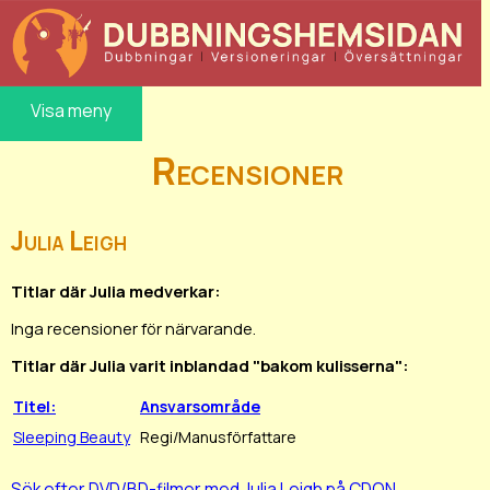
Visa meny
Recensioner
Julia Leigh
Titlar där Julia medverkar:
Inga recensioner för närvarande.
Titlar där Julia varit inblandad "bakom kulisserna":
Titel:
Ansvarsområde
Sleeping Beauty
Regi/Manusförfattare
Sök efter DVD/BD-filmer med Julia Leigh på CDON