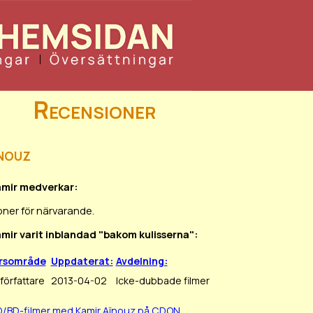
Recensioner
nouz
amir medverkar:
oner för närvarande.
amir varit inblandad "bakom kulisserna":
rsområde
Uppdaterat:
Avdelning:
örfattare
2013-04-02
Icke-dubbade filmer
D/BD-filmer med Kamir Aïnouz på CDON