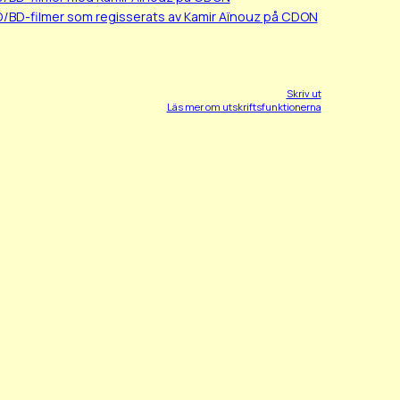
D/BD-filmer som regisserats av Kamir Aïnouz på CDON
Skriv ut
Läs mer om utskriftsfunktionerna