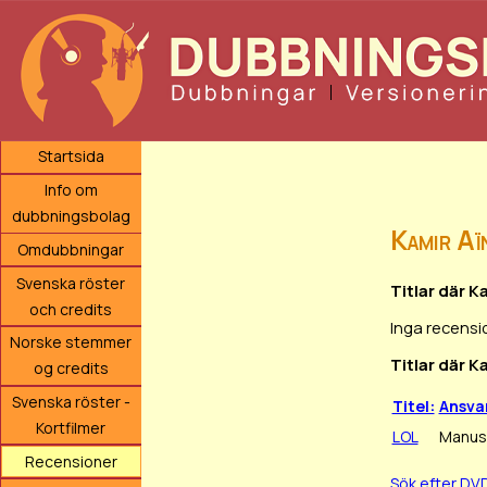
Startsida
Info om
dubbningsbolag
Kamir Aï
Omdubbningar
Svenska röster
Titlar där K
och credits
Inga recensi
Norske stemmer
Titlar där K
og credits
Svenska röster -
Titel:
Ansva
Kortfilmer
LOL
Manusf
Recensioner
Sök efter DV