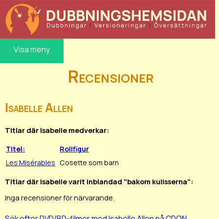
Visa meny
Recensioner
Isabelle Allen
Titlar där Isabelle medverkar:
Titel:
Rollfigur
Les Misérables
Cosette som barn
Titlar där Isabelle varit inblandad "bakom kulisserna":
Inga recensioner för närvarande.
Sök efter DVD/BD-filmer med Isabelle Allen på CDON