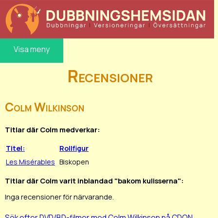
Visa meny
Recensioner
Colm Wilkinson
Titlar där Colm medverkar:
Titel:
Rollfigur
Les Misérables
Biskopen
Titlar där Colm varit inblandad "bakom kulisserna":
Inga recensioner för närvarande.
Sök efter DVD/BD-filmer med Colm Wilkinson på CDON