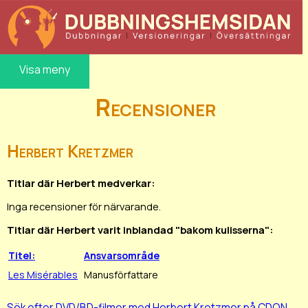
Visa meny
Recensioner
Herbert Kretzmer
Titlar där Herbert medverkar:
Inga recensioner för närvarande.
Titlar där Herbert varit inblandad "bakom kulisserna":
Titel:
Ansvarsområde
Les Misérables
Manusförfattare
Sök efter DVD/BD-filmer med Herbert Kretzmer på CDON