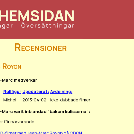
Recensioner
c Royon
an-Marc medverkar:
Rollfigur
Uppdaterat:
Avdelning:
a
Michel
2013-04-02
Icke-dubbade filmer
n-Marc varit inblandad "bakom kulisserna":
r för närvarande.
BD-filmer med Jean-Marc Royon på CDON