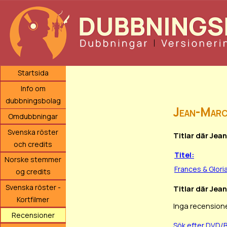
Startsida
Info om
dubbningsbolag
Jean-Mar
Omdubbningar
Svenska röster
Titlar där Je
och credits
Titel:
Norske stemmer
Frances & Glori
og credits
Svenska röster -
Titlar där Jea
Kortfilmer
Inga recensione
Recensioner
Sök efter DVD/