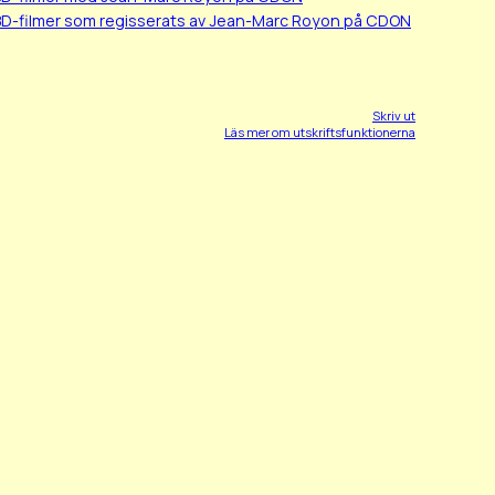
BD-filmer som regisserats av Jean-Marc Royon på CDON
Skriv ut
Läs mer om utskriftsfunktionerna