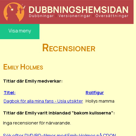
Visa meny
Recensioner
Emily Holmes
Titlar där Emily medverkar:
Titel:
Rollfigur
Dagbok för alla mina fans - Usla utsikter
Hollys mamma
Titlar där Emily varit inblandad "bakom kulisserna":
Inga recensioner för närvarande.
Sök efter DVD/BD-filmer med Emily Holmes på CDON