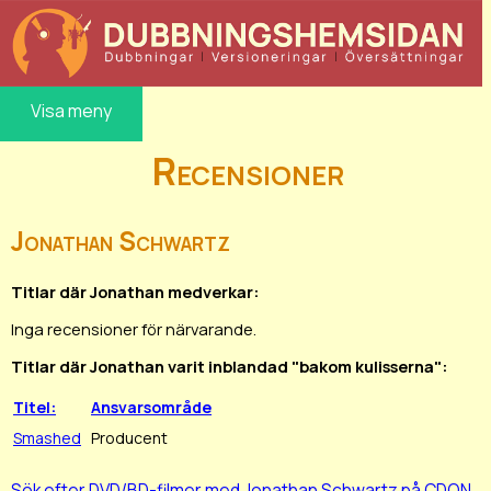
Visa meny
Recensioner
Jonathan Schwartz
Titlar där Jonathan medverkar:
Inga recensioner för närvarande.
Titlar där Jonathan varit inblandad "bakom kulisserna":
Titel:
Ansvarsområde
Smashed
Producent
Sök efter DVD/BD-filmer med Jonathan Schwartz på CDON