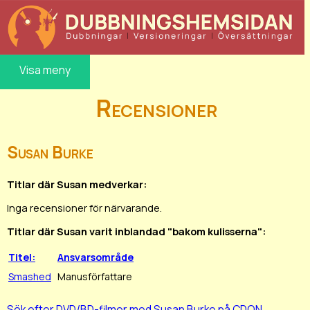
Visa meny
Recensioner
Susan Burke
Titlar där Susan medverkar:
Inga recensioner för närvarande.
Titlar där Susan varit inblandad "bakom kulisserna":
Titel:
Ansvarsområde
Smashed
Manusförfattare
Sök efter DVD/BD-filmer med Susan Burke på CDON