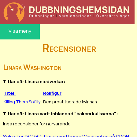
Visa meny
Recensioner
Linara Washington
Titlar där Linara medverkar:
Titel:
Rollfigur
Killing Them Softly
Den prostituerade kvinnan
Titlar där Linara varit inblandad "bakom kulisserna":
Inga recensioner för närvarande.
Sök efter DVD/BD-filmer med Linara Washington på CDON