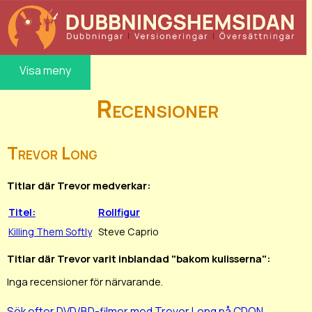
Visa meny
Recensioner
Trevor Long
Titlar där Trevor medverkar:
Titel:
Rollfigur
Killing Them Softly
Steve Caprio
Titlar där Trevor varit inblandad "bakom kulisserna":
Inga recensioner för närvarande.
Sök efter DVD/BD-filmer med Trevor Long på CDON