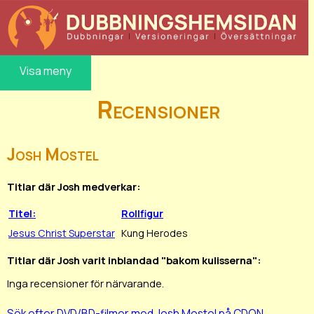
Visa meny
Recensioner
Josh Mostel
Titlar där Josh medverkar:
Titel:
Rollfigur
Jesus Christ Superstar
Kung Herodes
Titlar där Josh varit inblandad "bakom kulisserna":
Inga recensioner för närvarande.
Sök efter DVD/BD-filmer med Josh Mostel på CDON