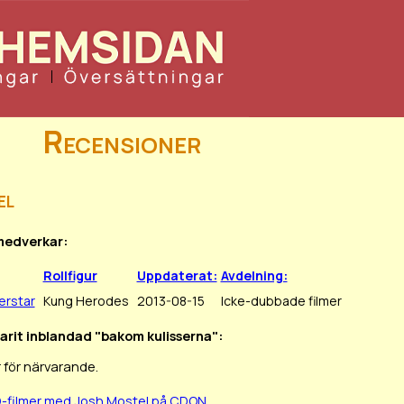
Recensioner
el
 medverkar:
Rollfigur
Uppdaterat:
Avdelning:
erstar
Kung Herodes
2013-08-15
Icke-dubbade filmer
varit inblandad "bakom kulisserna":
 för närvarande.
D-filmer med Josh Mostel på CDON