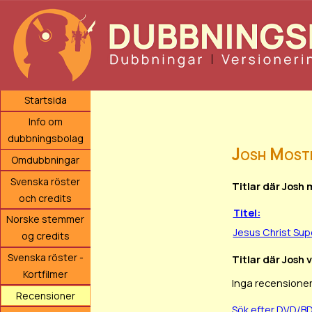
Startsida
Info om
dubbningsbolag
Josh Most
Omdubbningar
Svenska röster
Titlar där Josh
och credits
Titel:
Norske stemmer
Jesus Christ Sup
og credits
Svenska röster -
Titlar där Josh 
Kortfilmer
Inga recensioner
Recensioner
Sök efter DVD/B