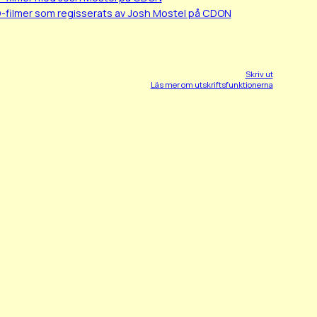
-filmer som regisserats av Josh Mostel på CDON
Skriv ut
Läs mer om utskriftsfunktionerna