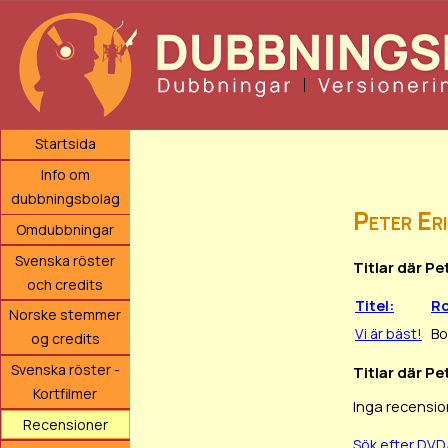
Startsida
Info om
dubbningsbolag
Peter Er
Omdubbningar
Svenska röster
Titlar där P
och credits
Titel:
Ro
Norske stemmer
Vi är bäst!
Bo
og credits
Svenska röster -
Titlar där Pe
Kortfilmer
Inga recensio
Recensioner
Sök efter DVD