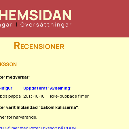
Recensioner
iksson
eter medverkar:
llfigur
Uppdaterat:
Avdelning:
bos pappa
2013-10-10
Icke-dubbade filmer
ter varit inblandad "bakom kulisserna":
ner för närvarande.
/BD-filmer med Peter Eriksson på CDON