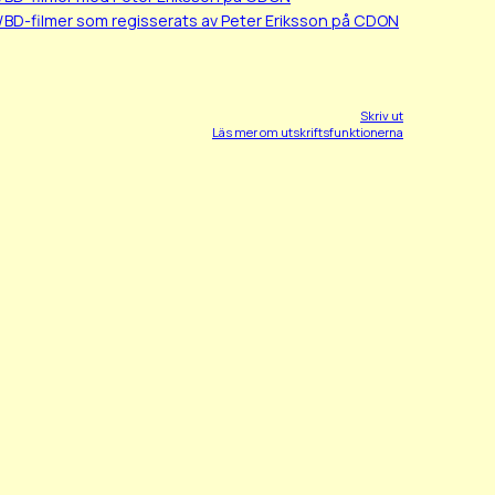
/BD-filmer som regisserats av Peter Eriksson på CDON
Skriv ut
Läs mer om utskriftsfunktionerna