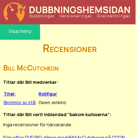
Visa meny
Recensioner
Bill McCutcheon
Titlar där Bill medverkar:
Titel:
Rollfigur
Blommor av stål
Owen Jenkins
Titlar där Bill varit inblandad "bakom kulisserna":
Inga recensioner för närvarande.
Sök efter DVD/BD-filmer med Bill McCutcheon på CDON