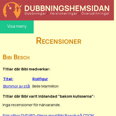
Visa meny
Recensioner
Bibi Besch
Titlar där Bibi medverkar:
Titel:
Rollfigur
Blommor av stål
Belle Marmillion
Titlar där Bibi varit inblandad "bakom kulisserna":
Inga recensioner för närvarande.
Sök efter DVD/BD-filmer med Bibi Besch på CDON