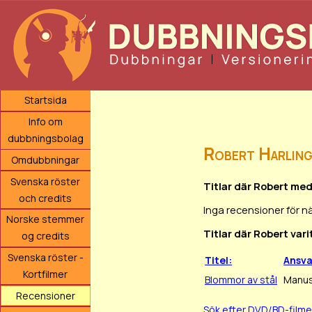
Startsida
Info om
dubbningsbolag
Robert Harlin
Omdubbningar
Svenska röster
Titlar där Robert med
och credits
Inga recensioner för n
Norske stemmer
Titlar där Robert var
og credits
Svenska röster -
Titel:
Ansv
Kortfilmer
Blommor av stål
Manus
Recensioner
Sök efter DVD/BD-film