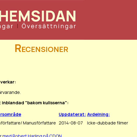
Recensioner
g
verkar:
ärvarande.
it inblandad "bakom kulisserna":
arsområde
Uppdaterat:
Avdelning:
författare/ Manusförfattare
2014-08-07
Icke-dubbade filmer
er med Robert Harling på CDON