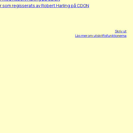
r som regisserats av Robert Harling på CDON
Skriv ut
Läs mer om utskriftsfunktionerna