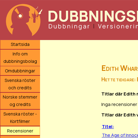
Startsida
Info om
dubbningsbolag
Edith Wha
Omdubbningar
Hette tidigare:
Svenska röster
och credits
Titlar där Edith
Norske stemmer
Inga recensioner 
og credits
Svenska röster -
Titlar där Edith
Kortfilmer
Titel:
Recensioner
The Age of Inno