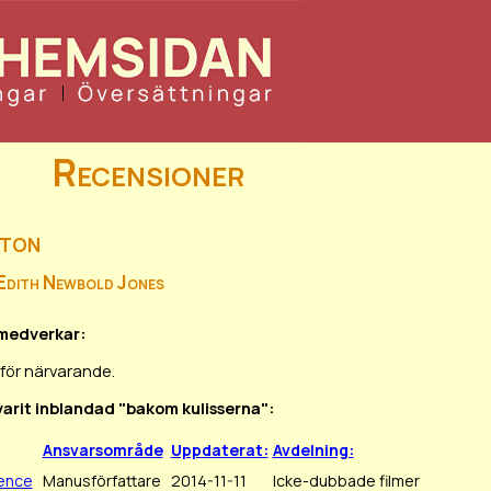
Recensioner
rton
 Edith Newbold Jones
 medverkar:
för närvarande.
 varit inblandad "bakom kulisserna":
Ansvarsområde
Uppdaterat:
Avdelning:
cence
Manusförfattare
2014-11-11
Icke-dubbade filmer