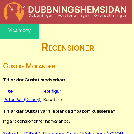
Visa meny
Recensioner
Gustaf Molander
Titlar där Gustaf medverkar:
Titel:
Rollfigur
Peter Pan (Disney)
Berättare
Titlar där Gustaf varit inblandad "bakom kulisserna":
Inga recensioner för närvarande.
Sök efter DVD/BD-filmer med Gustaf Molander på CDON