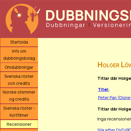
Startsida
Info om
dubbningsbolag
Holger Lö
Omdubbningar
Svenska röster
Titlar där Holg
och credits
Titel:
Norske stemmer
Peter Pan (Disne
og credits
Svenska röster -
Titlar där Holge
Kortfilmer
Inga recensioner
Recensioner
Sök efter DVD/B