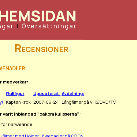
Recensioner
wenadler
er medverkar:
Rollfigur
Uppdaterat:
Avdelning:
y)
Kapten Krok
2007-09-24
Långfilmer på VHS/DVD/TV
r varit inblandad "bakom kulisserna":
 för närvarande.
D-filmer med Holger Löwenadler på CDON