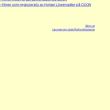
-filmer som regisserats av Holger Löwenadler på CDON
Skriv ut
Läs mer om utskriftsfunktionerna