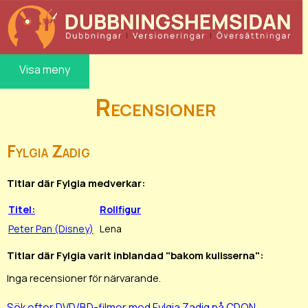
Visa meny
Recensioner
Fylgia Zadig
Titlar där Fylgia medverkar:
Titel:
Rollfigur
Peter Pan (Disney)
Lena
Titlar där Fylgia varit inblandad "bakom kulisserna":
Inga recensioner för närvarande.
Sök efter DVD/BD-filmer med Fylgia Zadig på CDON