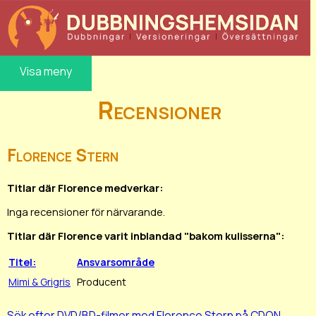
Visa meny
Recensioner
Florence Stern
Titlar där Florence medverkar:
Inga recensioner för närvarande.
Titlar där Florence varit inblandad "bakom kulisserna":
Titel:
Ansvarsområde
Mimi & Grigris
Producent
Sök efter DVD/BD-filmer med Florence Stern på CDON