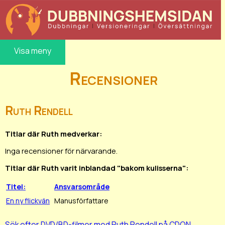
Visa meny
Recensioner
Ruth Rendell
Titlar där Ruth medverkar:
Inga recensioner för närvarande.
Titlar där Ruth varit inblandad "bakom kulisserna":
Titel:
Ansvarsområde
En ny flickvän
Manusförfattare
Sök efter DVD/BD-filmer med Ruth Rendell på CDON