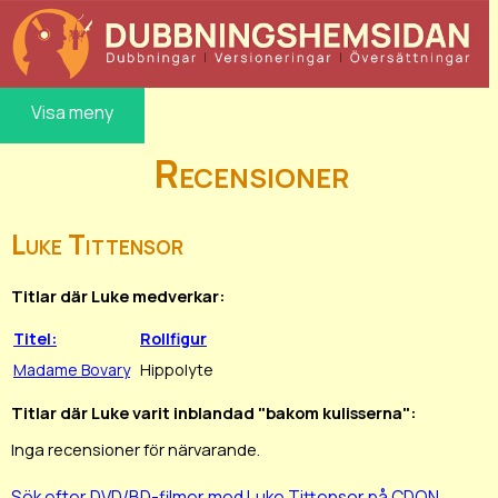
Visa meny
Recensioner
Luke Tittensor
Titlar där Luke medverkar:
Titel:
Rollfigur
Madame Bovary
Hippolyte
Titlar där Luke varit inblandad "bakom kulisserna":
Inga recensioner för närvarande.
Sök efter DVD/BD-filmer med Luke Tittensor på CDON