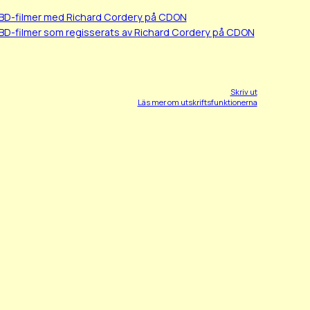
/BD-filmer med Richard Cordery på CDON
BD-filmer som regisserats av Richard Cordery på CDON
Skriv ut
Läs mer om utskriftsfunktionerna