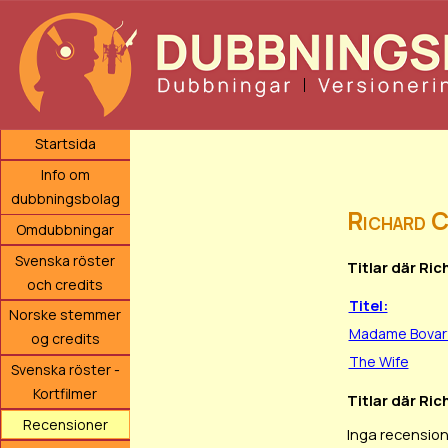
Startsida
Info om
dubbningsbolag
Richard 
Omdubbningar
Svenska röster
Titlar där Ri
och credits
Titel:
Norske stemmer
Madame Bovar
og credits
The Wife
Svenska röster -
Kortfilmer
Titlar där Ric
Recensioner
Inga recension