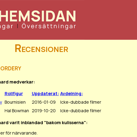
Recensioner
Cordery
chard medverkar:
Rollfigur
Uppdaterat:
Avdelning:
y
Bournisien
2016-01-09
Icke-dubbade filmer
Hal Bowman
2019-10-20
Icke-dubbade filmer
hard varit inblandad "bakom kulisserna":
er för närvarande.