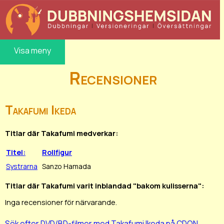
Visa meny
Recensioner
Takafumi Ikeda
Titlar där Takafumi medverkar:
Titel:
Rollfigur
Systrarna
Sanzo Hamada
Titlar där Takafumi varit inblandad "bakom kulisserna":
Inga recensioner för närvarande.
Sök efter DVD/BD-filmer med Takafumi Ikeda på CDON