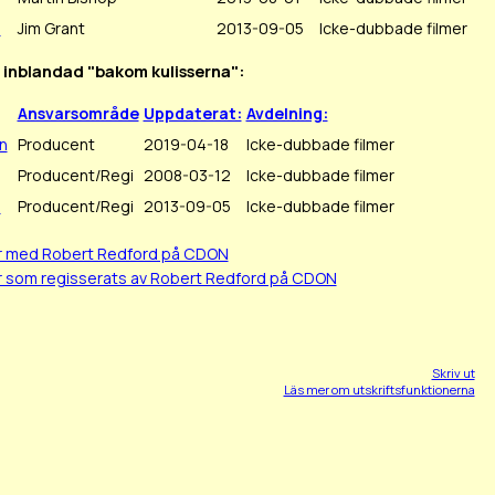
p
Jim Grant
2013-09-05
Icke-dubbade filmer
t inblandad "bakom kulisserna":
Ansvarsområde
Uppdaterat:
Avdelning:
n
Producent
2019-04-18
Icke-dubbade filmer
Producent/Regi
2008-03-12
Icke-dubbade filmer
p
Producent/Regi
2013-09-05
Icke-dubbade filmer
er med Robert Redford på CDON
r som regisserats av Robert Redford på CDON
Skriv ut
Läs mer om utskriftsfunktionerna