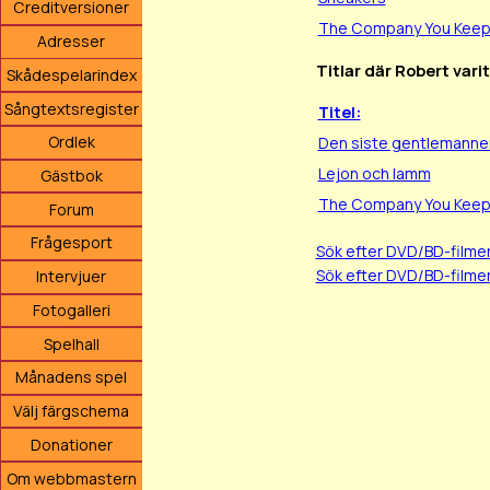
Creditversioner
The Company You Kee
Adresser
Titlar där Robert vari
Skådespelarindex
Sångtextsregister
Titel:
Ordlek
Den siste gentlemanne
Lejon och lamm
Gästbok
The Company You Kee
Forum
Frågesport
Sök efter DVD/BD-film
Sök efter DVD/BD-filme
Intervjuer
Fotogalleri
Spelhall
Månadens spel
Välj färgschema
Donationer
Om webbmastern