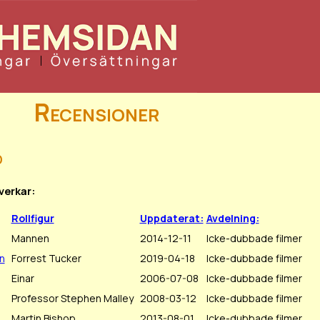
Recensioner
d
verkar:
Rollfigur
Uppdaterat:
Avdelning:
Mannen
2014-12-11
Icke-dubbade filmer
n
Forrest Tucker
2019-04-18
Icke-dubbade filmer
Einar
2006-07-08
Icke-dubbade filmer
Professor Stephen Malley
2008-03-12
Icke-dubbade filmer
Martin Bishop
2013-08-01
Icke-dubbade filmer