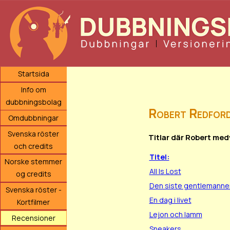
Startsida
Info om
dubbningsbolag
Robert Redfor
Omdubbningar
Svenska röster
Titlar där Robert med
och credits
Titel:
Norske stemmer
All Is Lost
og credits
Den siste gentlemanne
Svenska röster -
En dag i livet
Kortfilmer
Lejon och lamm
Recensioner
Sneakers