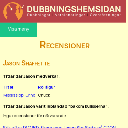
Visa meny
Recensioner
Jason Shaffette
Titlar där Jason medverkar:
Titel:
Rollfigur
Mississippi Grind
Chuck
Titlar där Jason varit inblandad "bakom kulisserna":
Inga recensioner för närvarande.
Sök efter DVD/BD-filmer med Jason Shaffette på CDON