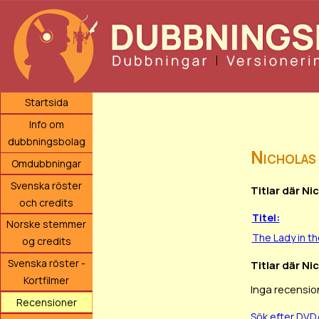
Startsida
Info om
dubbningsbolag
Nicholas
Omdubbningar
Svenska röster
Titlar där Ni
och credits
Titel:
Norske stemmer
The Lady in th
og credits
Svenska röster -
Titlar där Ni
Kortfilmer
Inga recensio
Recensioner
Sök efter DVD