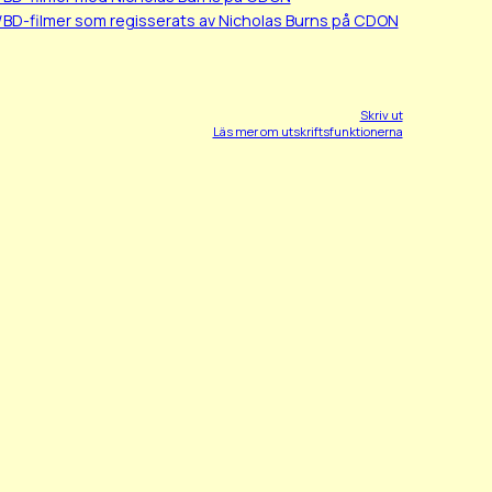
/BD-filmer som regisserats av Nicholas Burns på CDON
Skriv ut
Läs mer om utskriftsfunktionerna