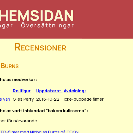
Recensioner
 Burns
cholas medverkar:
Rollfigur
Uppdaterat:
Avdelning:
e Van
Giles Perry
2016-10-22
Icke-dubbade filmer
cholas varit inblandad "bakom kulisserna":
ner för närvarande.
/BD-filmer med Nicholas Burns på CDON