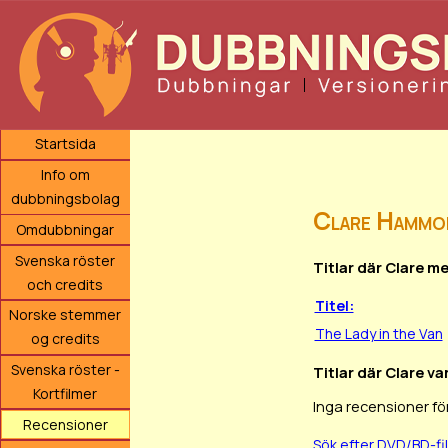
Startsida
Info om
dubbningsbolag
Clare Hammo
Omdubbningar
Svenska röster
Titlar där Clare m
och credits
Titel:
Norske stemmer
The Lady in the Van
og credits
Svenska röster -
Titlar där Clare va
Kortfilmer
Inga recensioner fö
Recensioner
Sök efter DVD/BD-