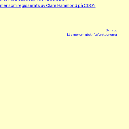
ilmer som regisserats av Clare Hammond på CDON
Skriv ut
Läs mer om utskriftsfunktionerna