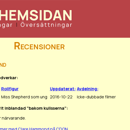
Recensioner
nd
edverkar:
Rollfigur
Uppdaterat:
Avdelning:
Miss Shepherd som ung
2016-10-22
Icke-dubbade filmer
rit inblandad "bakom kulisserna":
r närvarande.
filmer med Clare Hammond på CDON