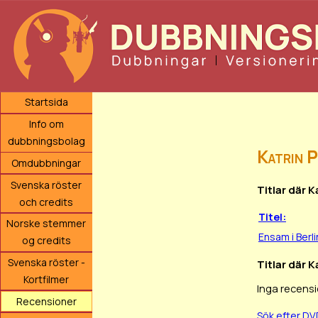
Startsida
Info om
dubbningsbolag
Katrin P
Omdubbningar
Svenska röster
Titlar där 
och credits
Titel:
Norske stemmer
Ensam i Berli
og credits
Svenska röster -
Titlar där K
Kortfilmer
Inga recensi
Recensioner
Sök efter DV