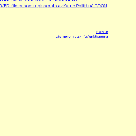
D/BD-filmer som regisserats av Katrin Pollitt på CDON
Skriv ut
Läs mer om utskriftsfunktionerna