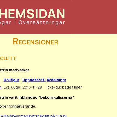
Recensioner
ollitt
Katrin medverkar:
Rollfigur
Uppdaterat:
Avdelning:
n
Eva Kluge
2016-11-29
Icke-dubbade filmer
atrin varit inblandad "bakom kulisserna":
oner för närvarande.
D/BD-filmer med Katrin Pollitt på CDON