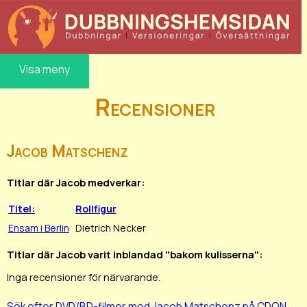
Visa meny
Recensioner
Jacob Matschenz
Titlar där Jacob medverkar:
Titel:
Rollfigur
Ensam i Berlin
Dietrich Necker
Titlar där Jacob varit inblandad "bakom kulisserna":
Inga recensioner för närvarande.
Sök efter DVD/BD-filmer med Jacob Matschenz på CDON