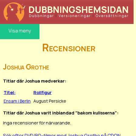
Visa meny
Recensioner
Joshua Grothe
Titlar där Joshua medverkar:
Titel:
Rollfigur
Ensam i Berlin
August Persicke
Titlar där Joshua varit inblandad "bakom kulisserna":
Inga recensioner för närvarande.
Sök efter DVD/BD-filmer med Joshua Grothe på CDON