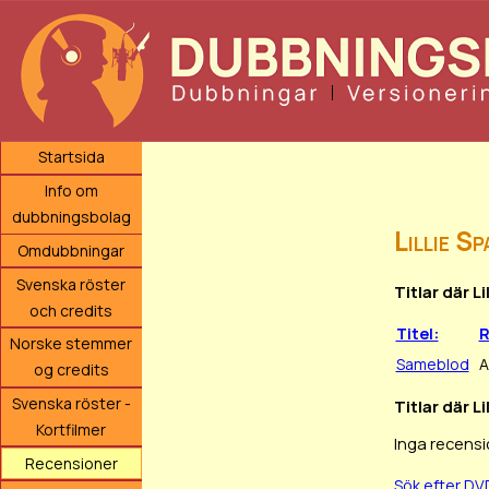
Startsida
Info om
dubbningsbolag
Lillie S
Omdubbningar
Svenska röster
Titlar där L
och credits
Titel:
R
Norske stemmer
Sameblod
A
og credits
Svenska röster -
Titlar där L
Kortfilmer
Inga recensi
Recensioner
Sök efter DV