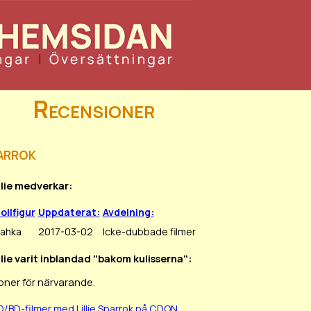
Recensioner
parrok
illie medverkar:
ollfigur
Uppdaterat:
Avdelning:
ahka
2017-03-02
Icke-dubbade filmer
illie varit inblandad "bakom kulisserna":
oner för närvarande.
D/BD-filmer med Lillie Sparrok på CDON