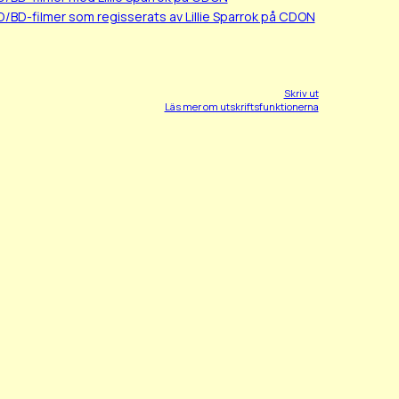
D/BD-filmer som regisserats av Lillie Sparrok på CDON
Skriv ut
Läs mer om utskriftsfunktionerna