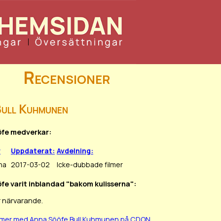
Recensioner
Bull Kuhmunen
öfe medverkar:
r
Uppdaterat:
Avdelning:
na
2017-03-02
Icke-dubbade filmer
öfe varit inblandad "bakom kulisserna":
r närvarande.
ilmer med Anna Sööfe Bull Kuhmunen på CDON