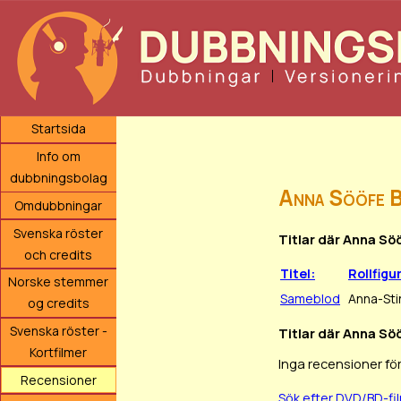
Startsida
Info om
dubbningsbolag
Anna Sööfe 
Omdubbningar
Svenska röster
Titlar där Anna Sö
och credits
Titel:
Rollfigu
Norske stemmer
Sameblod
Anna-Sti
og credits
Svenska röster -
Titlar där Anna Sö
Kortfilmer
Inga recensioner fö
Recensioner
Sök efter DVD/BD-f