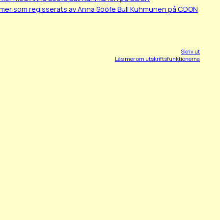
lmer som regisserats av Anna Sööfe Bull Kuhmunen på CDON
Skriv ut
Läs mer om utskriftsfunktionerna