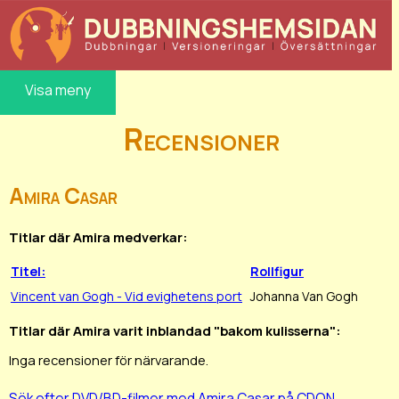
Visa meny
Recensioner
Amira Casar
Titlar där Amira medverkar:
Titel:
Rollfigur
Vincent van Gogh - Vid evighetens port
Johanna Van Gogh
Titlar där Amira varit inblandad "bakom kulisserna":
Inga recensioner för närvarande.
Sök efter DVD/BD-filmer med Amira Casar på CDON