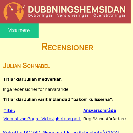
Visa meny
Recensioner
Julian Schnabel
Titlar där Julian medverkar:
Inga recensioner för närvarande.
Titlar där Julian varit inblandad "bakom kulisserna":
Titel:
Ansvarsområde
Vincent van Gogh - Vid evighetens port
Regi/Manusförfattare
Sök efter DVD/BD-filmer med Julian Schnabel på CDON