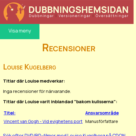
Visa meny
Recensioner
Louise Kugelberg
Titlar där Louise medverkar:
Inga recensioner för närvarande.
Titlar där Louise varit inblandad "bakom kulisserna":
Titel:
Ansvarsområde
Vincent van Gogh - Vid evighetens port
Manusförfattare
Sök efter DVD/BD-filmer med Louise Kugelberg på CDON