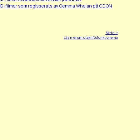
BD-filmer som regisserats av Gemma Whelan på CDON
Skriv ut
Läs mer om utskriftsfunktionerna