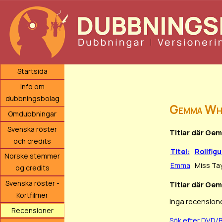
Startsida
Info om
dubbningsbolag
Gemma Wh
Omdubbningar
Svenska röster
Titlar där Ge
och credits
Titel:
Rollfigu
Norske stemmer
Emma
Miss Ta
og credits
Svenska röster -
Titlar där Gem
Kortfilmer
Inga recensione
Recensioner
Sök efter DVD