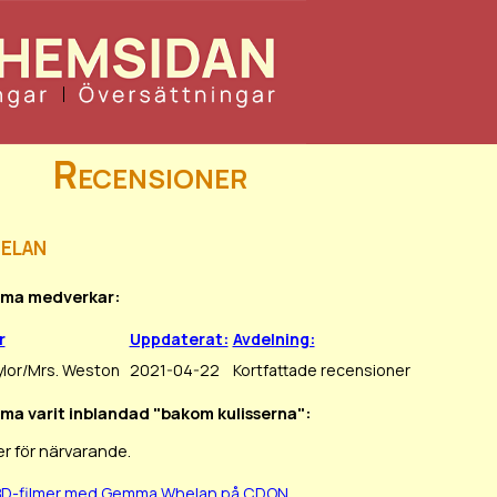
Recensioner
elan
mma medverkar:
r
Uppdaterat:
Avdelning:
ylor/Mrs. Weston
2021-04-22
Kortfattade recensioner
ma varit inblandad "bakom kulisserna":
r för närvarande.
/BD-filmer med Gemma Whelan på CDON