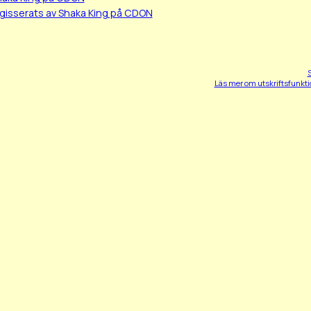
egisserats av Shaka King på CDON
S
Läs mer om utskriftsfunkt