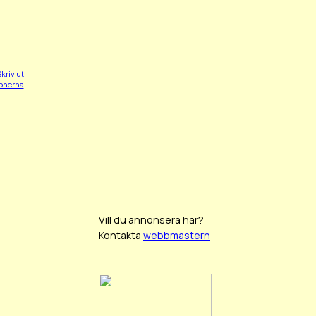
kriv ut
ionerna
Vill du annonsera här?
Kontakta
webbmastern