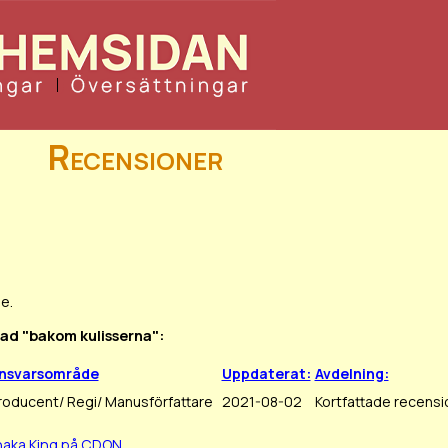
Recensioner
e.
dad "bakom kulisserna":
nsvarsområde
Uppdaterat:
Avdelning:
roducent/ Regi/ Manusförfattare
2021-08-02
Kortfattade recensi
haka King på CDON