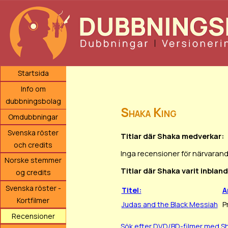
Startsida
Info om
dubbningsbolag
Shaka King
Omdubbningar
Svenska röster
Titlar där Shaka medverkar:
och credits
Inga recensioner för närvarand
Norske stemmer
Titlar där Shaka varit inblan
og credits
Svenska röster -
Titel:
A
Kortfilmer
Judas and the Black Messiah
P
Recensioner
Sök efter DVD/BD-filmer med S