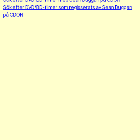
Sök efter DVD/BD-filmer som regisserats av Seán Duggan
på CDON