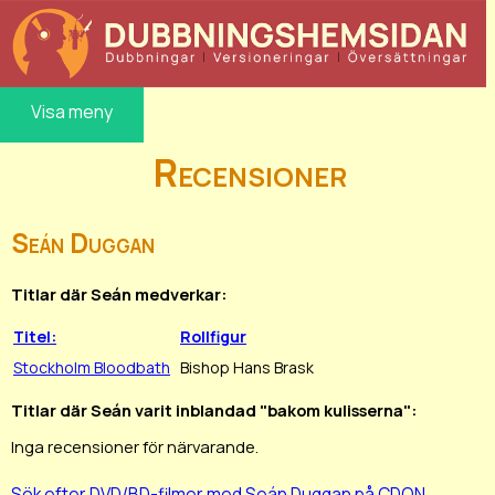
Visa meny
Recensioner
Seán Duggan
Titlar där Seán medverkar:
Titel:
Rollfigur
Stockholm Bloodbath
Bishop Hans Brask
Titlar där Seán varit inblandad "bakom kulisserna":
Inga recensioner för närvarande.
Sök efter DVD/BD-filmer med Seán Duggan på CDON