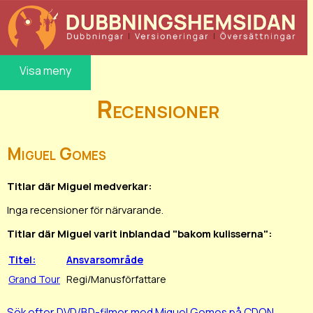
Visa meny
Recensioner
Miguel Gomes
Titlar där Miguel medverkar:
Inga recensioner för närvarande.
Titlar där Miguel varit inblandad "bakom kulisserna":
Titel:
Ansvarsområde
Grand Tour
Regi/Manusförfattare
Sök efter DVD/BD-filmer med Miguel Gomes på CDON