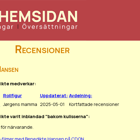
Recensioner
Hansen
dikte medverkar:
Rollfigur
Uppdaterat:
Avdelning:
n
Jørgens mamma
2025-05-01
Kortfattade recensioner
ikte varit inblandad "bakom kulisserna":
 för närvarande.
D-filmer med Benedikte Hansen på CDON