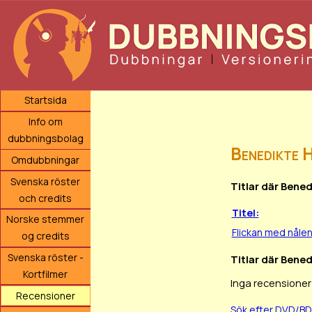
Startsida
Info om
dubbningsbolag
Benedikte 
Omdubbningar
Svenska röster
Titlar där Bene
och credits
Titel:
Norske stemmer
Flickan med nåle
og credits
Svenska röster -
Titlar där Bened
Kortfilmer
Inga recensioner
Recensioner
Sök efter DVD/B