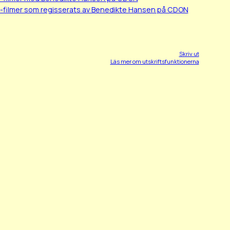
-filmer som regisserats av Benedikte Hansen på CDON
Skriv ut
Läs mer om utskriftsfunktionerna