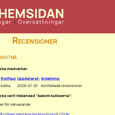
Recensioner
ovotná
ezka medverkar:
Rollfigur
Uppdaterat:
Avdelning:
Katka
2026-01-25
Kortfattade recensioner
zka varit inblandad "bakom kulisserna":
er för närvarande.
/BD-filmer med Anezka Novotná på CDON