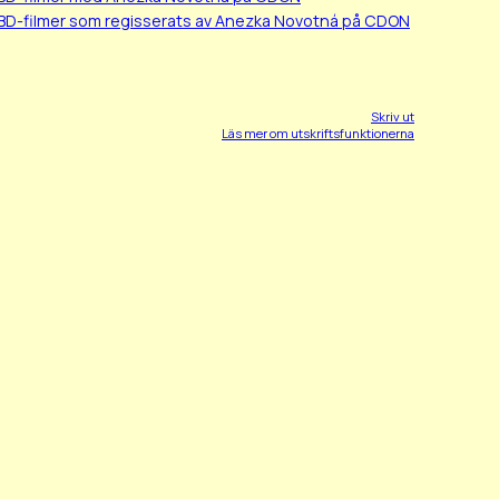
BD-filmer som regisserats av Anezka Novotná på CDON
Skriv ut
Läs mer om utskriftsfunktionerna