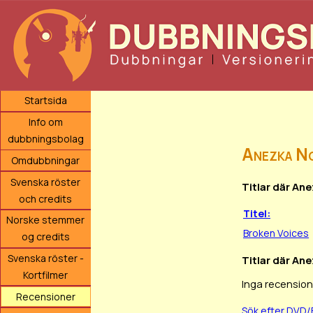
Startsida
Info om
dubbningsbolag
Anezka N
Omdubbningar
Svenska röster
Titlar där An
och credits
Titel:
Norske stemmer
Broken Voices
og credits
Svenska röster -
Titlar där Ane
Kortfilmer
Inga recension
Recensioner
Sök efter DVD