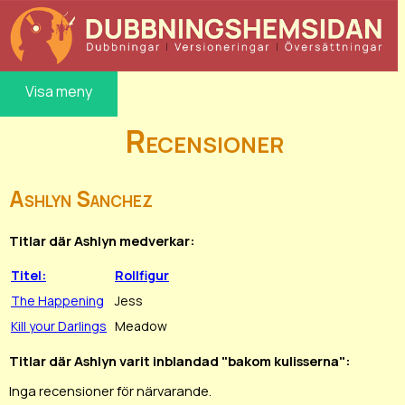
Visa meny
Recensioner
Ashlyn Sanchez
Titlar där Ashlyn medverkar:
Titel:
Rollfigur
The Happening
Jess
Kill your Darlings
Meadow
Titlar där Ashlyn varit inblandad "bakom kulisserna":
Inga recensioner för närvarande.