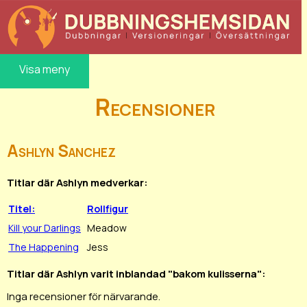
Visa meny
Recensioner
Ashlyn Sanchez
Titlar där Ashlyn medverkar:
Titel:
Rollfigur
Kill your Darlings
Meadow
The Happening
Jess
Titlar där Ashlyn varit inblandad "bakom kulisserna":
Inga recensioner för närvarande.